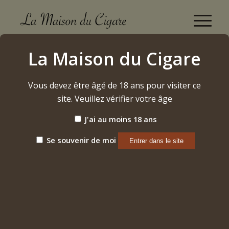
Boutique
La Maison du Cigare
Accueil
/
Alcool
/
Whisky
/
Deanston – 18 ans
Vous devez être âgé de 18 ans pour visiter ce
site. Veuillez vérifier votre âge
J'ai au moins 18 ans
Se souvenir de moi