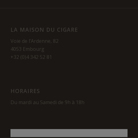
LA MAISON DU CIGARE
Voie de l’Ardenne, 82
4053 Embourg
+32 (0)4 342 52 81
HORAIRES
Du mardi au Samedi de 9h à 18h