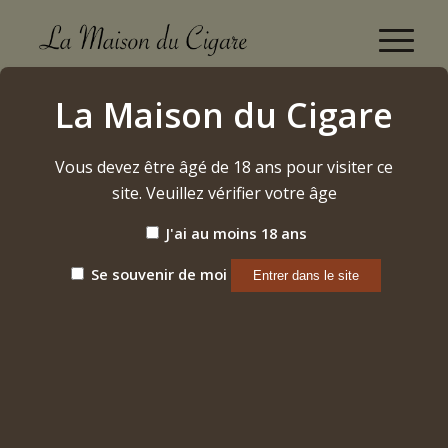
Boutique
La Maison du Cigare
Accueil
/
Cigares
/
Dominicains
/
Ernesto Perez-Carrillo
/
Encore – Majestic
Vous devez être âgé de 18 ans pour visiter ce
site. Veuillez vérifier votre âge
J'ai au moins 18 ans
Se souvenir de moi