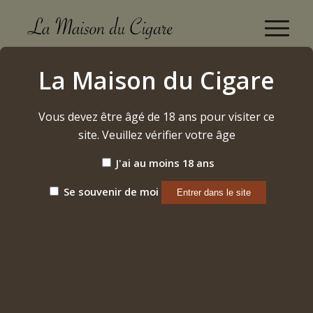
Boutique
La Maison du Cigare
Accueil
/
Alcool
/
Rhum
/
Foursquare – 2010
Vous devez être âgé de 18 ans pour visiter ce
site. Veuillez vérifier votre âge
J'ai au moins 18 ans
Se souvenir de moi