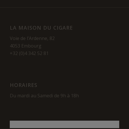
LA MAISON DU CIGARE
Voie de l’Ardenne, 82
4053 Embourg
+32 (0)4 342 52 81
HORAIRES
Du mardi au Samedi de 9h à 18h