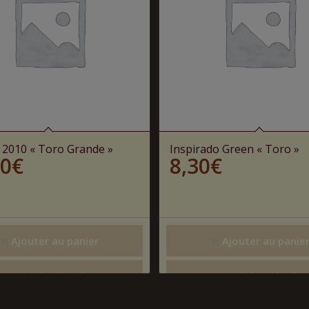
 2010 « Toro Grande »
Inspirado Green « Toro »
30
€
8,30
€
Ajouter au panier
Ajouter au panie
Voir les détails
Voir les détails