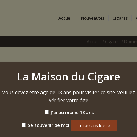
Accueil
Nouveautés
Cigares
Accueil
/
Cigares
/
Domin
Inspirado Black « Toro
La Maison du Cigare
8,90
€
Vous devez être âgé de 18 ans pour visiter ce site. Veuillez
178,00€ (20 pièces) | DIAMÈTRE 2.1 cm | LONGUE
vérifier votre âge
Étiquette :
Macanudo (Rép. Dom.) Inspirado Black "Toro" (2024)
J'ai au moins 18 ans
Se souvenir de moi