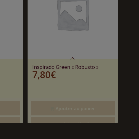
Inspirado Green « Robusto »
7,80
€
r
Ajouter au panier
Voir les détails