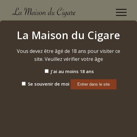
Boutique
La Maison du Cigare
Accueil
/
Alcool
/
Rhum
/
La Maison du Rhum – Salvador
Vous devez être âgé de 18 ans pour visiter ce
site. Veuillez vérifier votre âge
J'ai au moins 18 ans
Se souvenir de moi