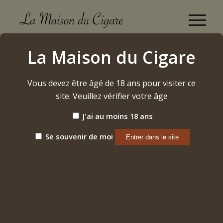
Boutique
La Maison du Cigare
Accueil
/
Cigares
/
Dominicains
/
La Flor Dominicana
/
La Volcada
Vous devez être âgé de 18 ans pour visiter ce
site. Veuillez vérifier votre âge
J'ai au moins 18 ans
Se souvenir de moi