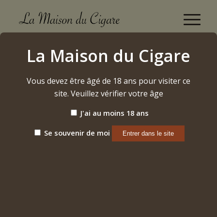
Boutique
La Maison du Cigare
Accueil
/
Cigares
/
Dominicains
/
A. Flores
/
PDR 1878 Double Magnum Capa Natural
Vous devez être âgé de 18 ans pour visiter ce
site. Veuillez vérifier votre âge
J'ai au moins 18 ans
Se souvenir de moi