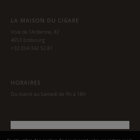
LA MAISON DU CIGARE
Voie de l’Ardenne, 82
4053 Embourg
+32 (0)4 342 52 81
HORAIRES
Du mardi au Samedi de 9h à 18h