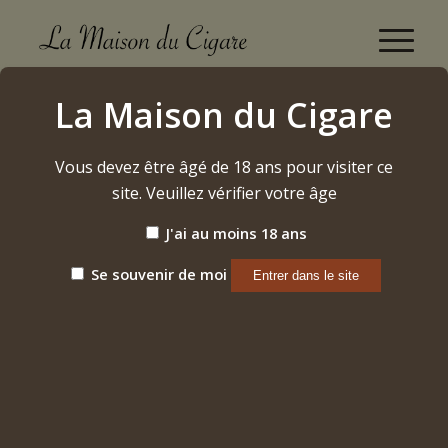
Boutique
La Maison du Cigare
Accueil
/
Alcool
/
Bourbon
/
Rittenhouse Rye Bottled in Bond 50°
Vous devez être âgé de 18 ans pour visiter ce
site. Veuillez vérifier votre âge
J'ai au moins 18 ans
Se souvenir de moi