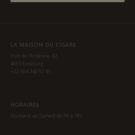
LA MAISON DU CIGARE
Voie de l’Ardenne, 82
4053 Embourg
+32 (0)4 342 52 81
HORAIRES
Du mardi au Samedi de 9h à 18h