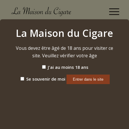
Boutique
La Maison du Cigare
Accueil
/
Cigares
/
Dominicains
/
San Pedro de Macoris
/
Robusto Ecuador
Vous devez être âgé de 18 ans pour visiter ce
site. Veuillez vérifier votre âge
J'ai au moins 18 ans
Se souvenir de moi