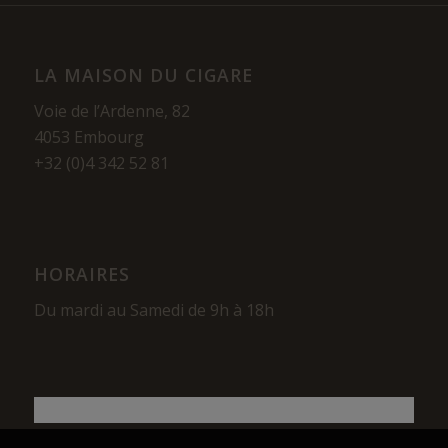
LA MAISON DU CIGARE
Voie de l’Ardenne, 82
4053 Embourg
+32 (0)4 342 52 81
HORAIRES
Du mardi au Samedi de 9h à 18h