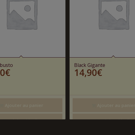
obusto
Black Gigante
90
€
14,90
€
Ajouter au panier
Ajouter au panie
Voir les détails
Voir les détails