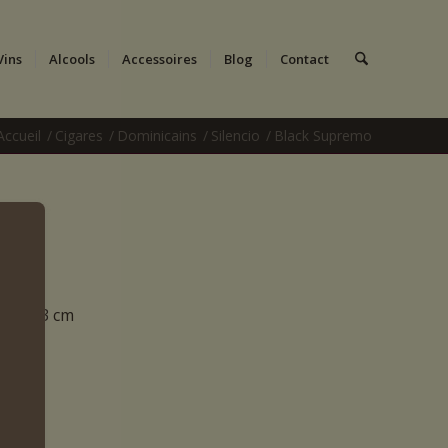
Vins
Alcools
Accessoires
Blog
Contact
Accueil
/
Cigares
/
Dominicains
/
Silencio
/
Black Supremo
UR 15.3 cm