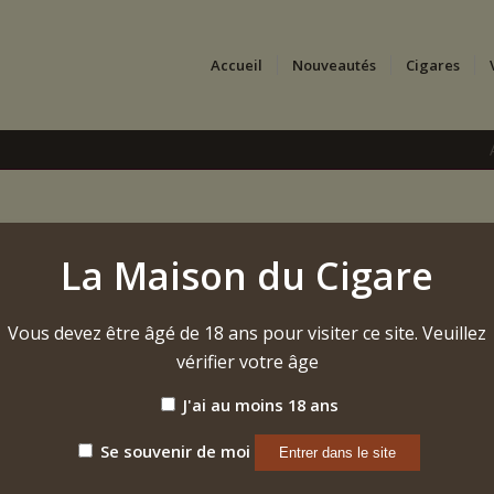
Accueil
Nouveautés
Cigares
Black Supremo
La Maison du Cigare
14,40
€
Vous devez être âgé de 18 ans pour visiter ce site. Veuillez
360,00€ (25 pièces) | DIAMÈTRE 2.2 cm | LONGUE
vérifier votre âge
Étiquette :
Silencio Black Supremo (2024)
J'ai au moins 18 ans
Se souvenir de moi