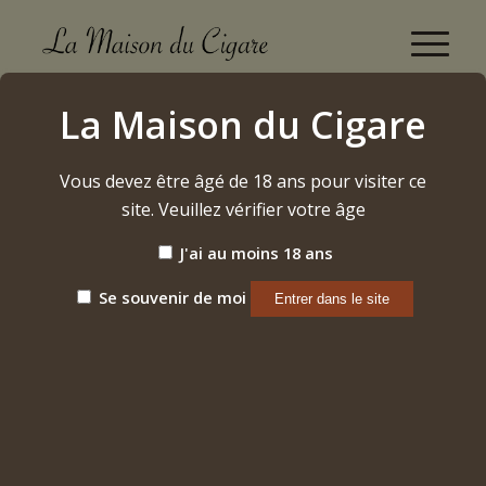
Boutique
La Maison du Cigare
Accueil
/
Cigares
/
Dominicains
/
Silencio
/
Los Rios Robusto
Vous devez être âgé de 18 ans pour visiter ce
site. Veuillez vérifier votre âge
J'ai au moins 18 ans
Se souvenir de moi