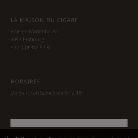
LA MAISON DU CIGARE
Voie de l’Ardenne, 82
4053 Embourg
+32 (0)4 342 52 81
HORAIRES
Du mardi au Samedi de 9h à 18h