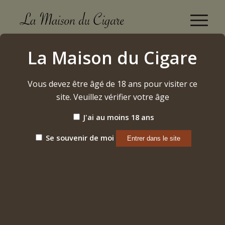
Boutique
La Maison du Cigare
Accueil
/
Cigares
/
Dominicains
/
Gurkha
/
Cellar Reserve 15 « Koi »
Vous devez être âgé de 18 ans pour visiter ce
site. Veuillez vérifier votre âge
J'ai au moins 18 ans
Se souvenir de moi