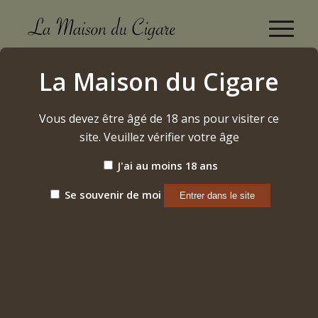
Boutique
La Maison du Cigare
Accueil
/
Cigares
/
Dominicains
/
Gurkha
/
Cellar Reserve 21 « Double Robusto »
Vous devez être âgé de 18 ans pour visiter ce
site. Veuillez vérifier votre âge
J'ai au moins 18 ans
Se souvenir de moi