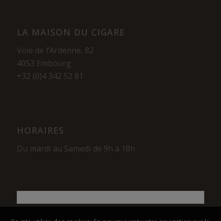
LA MAISON DU CIGARE
Voie de l’Ardenne, 82
4053 Embourg
+32 (0)4 342 52 81
HORAIRES
Du mardi au Samedi de 9h à 18h