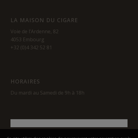
LA MAISON DU CIGARE
Voie de l’Ardenne, 82
4053 Embourg
+32 (0)4 342 52 81
HORAIRES
Du mardi au Samedi de 9h à 18h