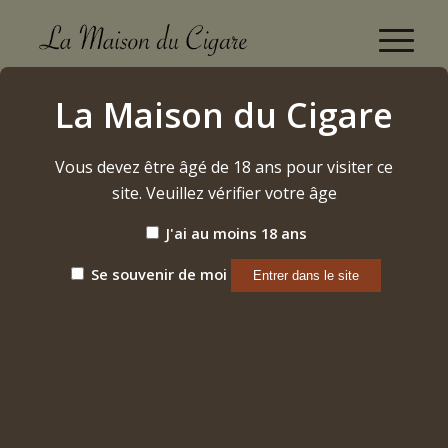
Boutique
La Maison du Cigare
Accueil
/
Cigares
/
Dominicains
/
A. Flores
/
El Criollito Short Gordo
Vous devez être âgé de 18 ans pour visiter ce
site. Veuillez vérifier votre âge
J'ai au moins 18 ans
Se souvenir de moi