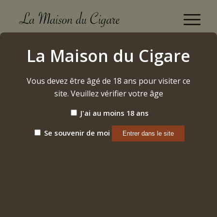
Boutique
La Maison du Cigare
Accueil
/
Cigares
/
Dominicains
/
A. Flores
/
El Vinyet Double Corona DC47
Vous devez être âgé de 18 ans pour visiter ce
site. Veuillez vérifier votre âge
J'ai au moins 18 ans
Se souvenir de moi