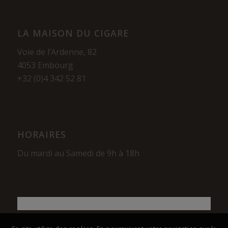
LA MAISON DU CIGARE
Voie de l’Ardenne, 82
4053 Embourg
+32 (0)4 342 52 81
HORAIRES
Du mardi au Samedi de 9h à 18h