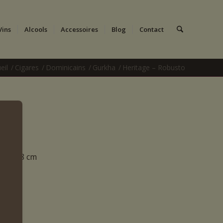
Vins
Alcools
Accessoires
Blog
Contact
eil
/
Cigares
/
Dominicains
/
Gurkha
/
Heritage – Robusto
UR 12.8 cm