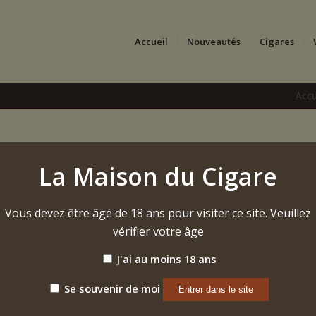
Accueil
Nouveautés
Cigares
Accu
Heritage – Robusto
La Maison du Cigare
14,50
€
Vous devez être âgé de 18 ans pour visiter ce site. Veuillez
348,00€ (24 pièces) | DIAMÈTRE 2.1 cm | LONGUE
vérifier votre âge
Étiquette :
Gurkha Heritage Robusto (2024)
J'ai au moins 18 ans
Se souvenir de moi