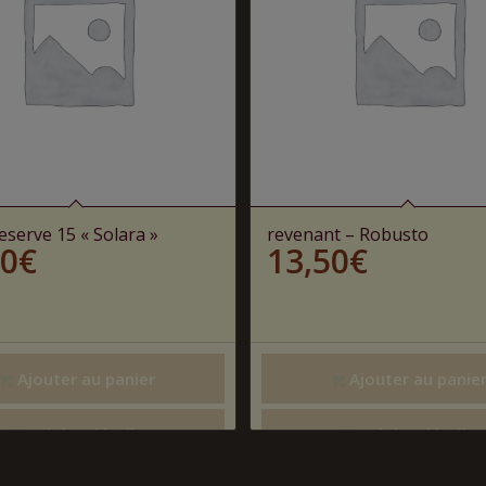
eserve 15 « Solara »
revenant – Robusto
50
€
13,50
€
Ajouter au panier
Ajouter au panie
Voir les détails
Voir les détails